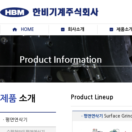
메
본
뉴
문
바
으
로
로
가
바
HOME
회사소개
제품소
기
로
가
기
제품
소개
Product Lineup
Surface Grin
· 평면연삭기
· 평면연삭기